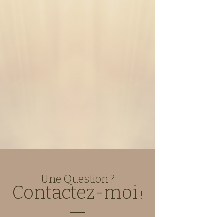
Une Question ?
Contactez-moi
!