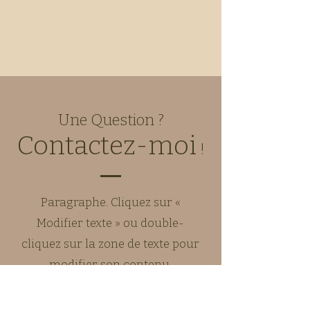
Une Question ?
Contactez-moi
!
Paragraphe. Cliquez sur «
Modifier texte » ou double-
cliquez sur la zone de texte pour
modifier son contenu.