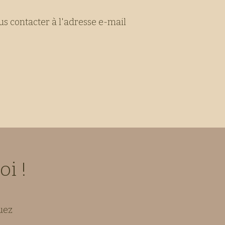
us contacter à l'adresse e-mail
oi
!
uez