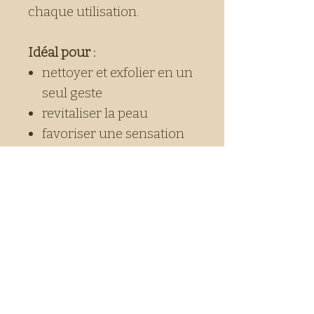
chaque utilisation.
Idéal pour :
nettoyer et exfolier en un
seul geste
revitaliser la peau
favoriser une sensation
de bien-être et de
légèreté
accompagner un rituel
de purification, sous la
douche ou dans un bain
salé
Un soin simple, efficace et