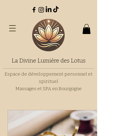
La Divine Lumière des Lotus
Espace de développement personnel et
spirituel
Massages et SPA en Bourgogne